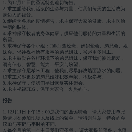
1. 为12月11日的圣诞特会迫切祷告。
2. 求主赐给我们活泼的生命与力量，使我们每天的生活成为
身边人的福音。
3. 继续为各地的疫情祷告，求主保守大家的健康。求主医治
生病的肢体。
4. 求神保守牧者的身体健康，供应他们服侍的力量和生活的
所需。
5. 求神保守各个小组：Jülich 查经班、妈妈聚会、弟兄会、姐
妹会。求神祝福所有服事的弟兄姐妹，兴起更多同工。
6. 求主鼓励在各样环境下的弟兄姐妹，保守我们彼此相爱，
满有信心、智慧、能力、平安与盼望。
7. 求主保守尼希米工程，使我们尽早解决墙面渗水的问题。
也求主兴起更多的弟兄姐妹积极奉献、积极参与。
8. 求神保守，使我们早日恢复实体聚会。
9. 求主祝福FEG，保守大家合一火热的心。
报告
1. 12月11日下午15：00是我们的圣诞特会。请大家使用单张
邀请朋友参加现场以及线上的聚会。请特别注意，特会的会
议ID与密码与平时的不同。
2. 每个月的第二个主日我们守圣餐， 请大家提前预备，也预