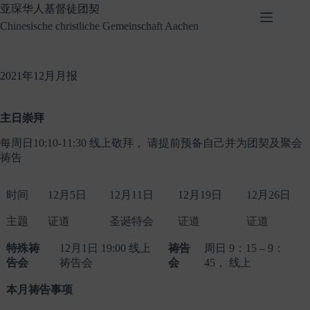
Skip
亚琛华人基督徒团契
to
Chinesische christliche Gemeinschaft Aachen
content
2021年12月月报
主日崇拜
每周日10:10-11:30 线上敬拜， 请提前预备自己并为团契及聚会
祷告
时间
12月5日
12月11日
12月19日
12月26日
主题
证道
圣诞特会
证道
证道
特殊祷
12月1日 19:00 线上
祷告
周日 9：15 – 9：
告会
祷告会
会
45， 线上
本月祷告事项