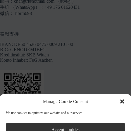
邮箱：changtrf#hotmail.com （#为@）
手机 （WhatsApp）：+49 176 61620431
微信： hbrm698
奉献支持
IBAN: DE50 4526 0475 0009 2101 00
BIC: GENODEM1BFG
Kreditinstitut: SKB Witten
Konto Inhaber: FeG Aachen
Manage Cookie Consent
We use cookies to optimize our website and our service.
Accept cookies