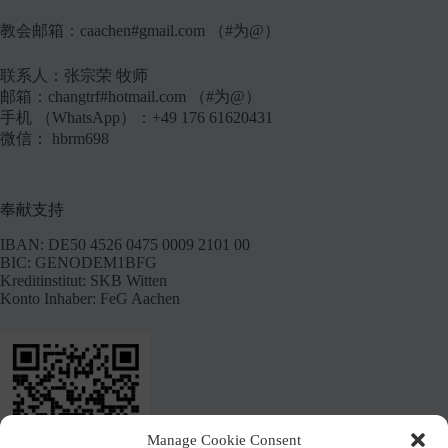
教会邮箱：caachen#gmail.com （#为@）
联系人：张宗荣 牧师
邮箱：changtrf#hotmail.com （#为@）
手机 （WhatsApp）：+49 176 61620431
微信： hbrm698
奉献支持
IBAN: DE50 4526 0475 0009 2101 00
BIC: GENODEM1BFG
Kreditinstitut: SKB Witten
Konto Inhaber: FeG Aachen
Manage Cookie Consent