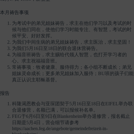
本月祷告事项
为考试中的弟兄姐妹祷告，求主在他们学习以及考试的时
候与他们同在，使他们学习时能专注、有智慧，考试的时
候平安、好好发挥。
为我们中间生病的弟兄姐妹祷告，求主医治，求主坚固！
为我们5月16日至18日的联合退休营祷告。
为福音班祷告，求主赐给代领人智慧，也打开学习者的
心。求主祝福福音班。
常祷事项：牧者健康、服侍得力；各小组不断成长；弟兄
姐妹灵命成长；更多弟兄姐妹加入服侍；BU班的孩子们能
真正认识主耶稣基督。
报告
科隆渴恩教会与亚琛团契于5月16日至18日在EIFEL举办联
合退修营，名额已满，可以报候补名单。
FEG于6月6日至9日在Blankenheim举办退修营，报名截止
日期是5月4日，营会细节请参考
https://aachen.feg.de/angebote/gemeindefreizeit-in-